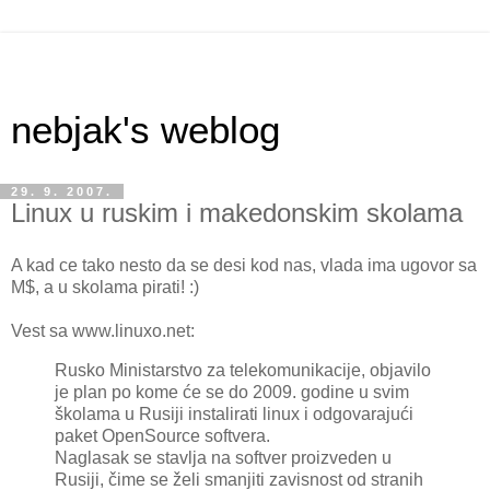
nebjak's weblog
29. 9. 2007.
Linux u ruskim i makedonskim skolama
A kad ce tako nesto da se desi kod nas, vlada ima ugovor sa
M$, a u skolama pirati! :)
Vest sa www.linuxo.net:
Rusko Ministarstvo za telekomunikacije, objavilo
je plan po kome će se do 2009. godine u svim
školama u Rusiji instalirati linux i odgovarajući
paket OpenSource softvera.
Naglasak se stavlja na softver proizveden u
Rusiji, čime se želi smanjiti zavisnost od stranih