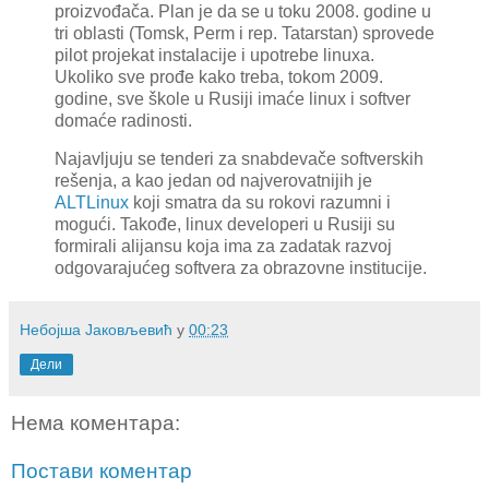
proizvođača. Plan je da se u toku 2008. godine u
tri oblasti (Tomsk, Perm i rep. Tatarstan) sprovede
pilot projekat instalacije i upotrebe linuxa.
Ukoliko sve prođe kako treba, tokom 2009.
godine, sve škole u Rusiji imaće linux i softver
domaće radinosti.
Najavljuju se tenderi za snabdevače softverskih
rešenja, a kao jedan od najverovatnijih je
ALTLinux
koji smatra da su rokovi razumni i
mogući. Takođe, linux developeri u Rusiji su
formirali alijansu koja ima za zadatak razvoj
odgovarajućeg softvera za obrazovne institucije.
Небојша Јаковљевић
у
00:23
Дели
Нема коментара:
Постави коментар