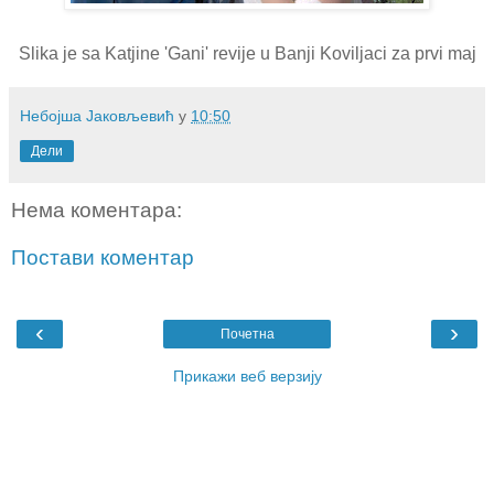
Slika je sa Katjine 'Gani' revije u Banji Koviljaci za prvi maj
Небојша Јаковљевић
у
10:50
Дели
Нема коментара:
Постави коментар
‹
›
Почетна
Прикажи веб верзију